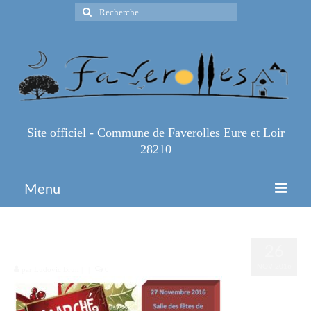
Rechercher
:
Site officiel - Commune de Faverolles Eure et Loir
28210
Menu
Accueil
marche-noel
26
Espace Pro
NOV 2016
par
Ludovic Brun
|
|
0
Infos Pratiques