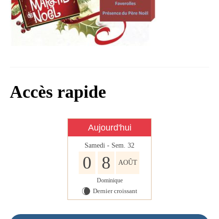
Infos règlementaires
Contact et horaires
Mon village
Mes démarches
Faverolles dans la presse
Accès rapide
Faverolles Infos – Format
numérique
Aujourd'hui
Séjourner à Faverolles
Samedi - Sem. 32
Nos Partenaires
0
8
AOÛT
Dominique
Dernier croissant
W