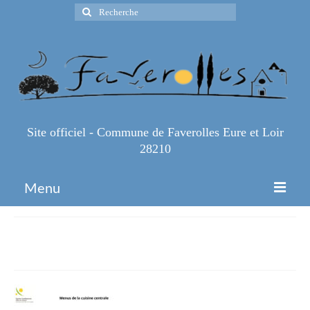
Rechercher
:
Site officiel - Commune de Faverolles Eure et Loir
28210
Menu
Accueil
menus-des-semaines-45-et-46
Espace Pro
Infos Pratiques