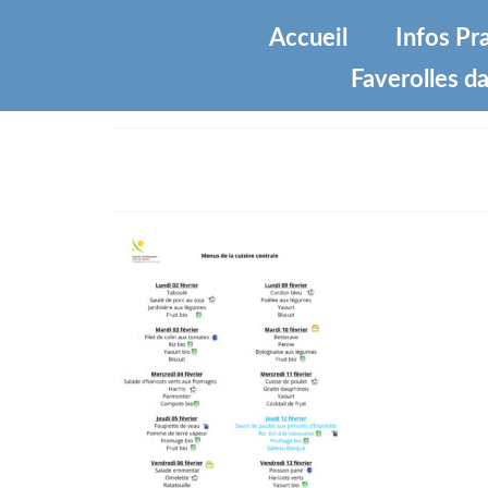
Accueil
Infos Pr
Faverolles da
menus-semaines-6-et-7