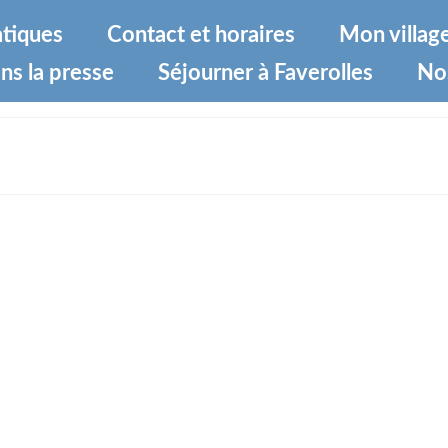
atiques
Contact et horaires
Mon villag
ns la presse
Séjourner à Faverolles
No