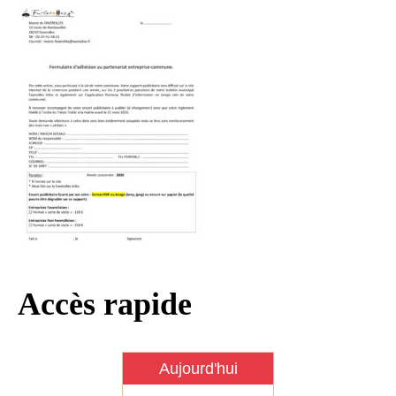
Infos règlementaires
Contact et horaires
Mon village
Mes démarches
Faverolles dans la presse
Faverolles Infos – Format
numérique
Séjourner à Faverolles
Nos Partenaires
Accès rapide
Aujourd'hui