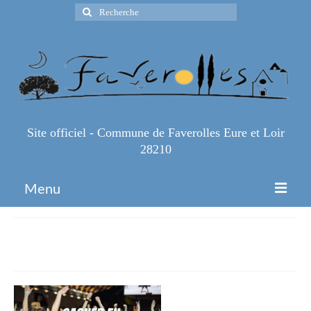
Rechercher
:
Site officiel - Commune de Faverolles Eure et Loir
28210
Menu
Accueil
ATT00004-1
Espace Pro
Infos Pratiques