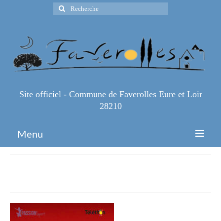
Rechercher
:
Site officiel - Commune de Faverolles Eure et Loir
28210
Menu
Accueil
IMG_1209-2
Espace Pro
Infos Pratiques