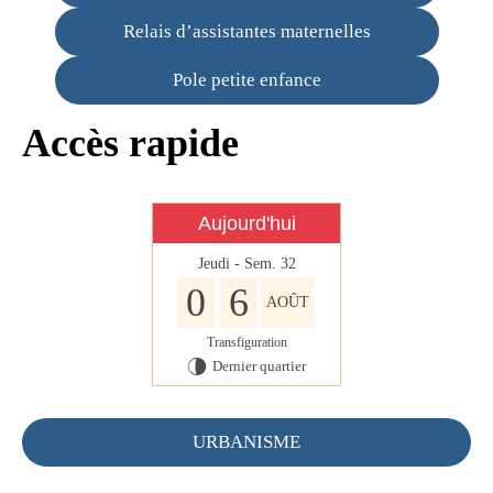
Infos règlementaires
Relais d’assistantes maternelles
Contact et horaires
Pole petite enfance
Mon village
Accès rapide
Mes démarches
Faverolles dans la presse
Aujourd'hui
Faverolles Infos – Format
numérique
Jeudi - Sem. 32
0
6
Séjourner à Faverolles
AOÛT
Nos Partenaires
Transfiguration
Dernier quartier
U
URBANISME