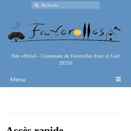
Rechercher
:
Site officiel - Commune de Faverolles Eure et Loir
28210
Menu
Accueil
Plombier-Chauffagiste
Espace Pro
Infos Pratiques
Accès rapide