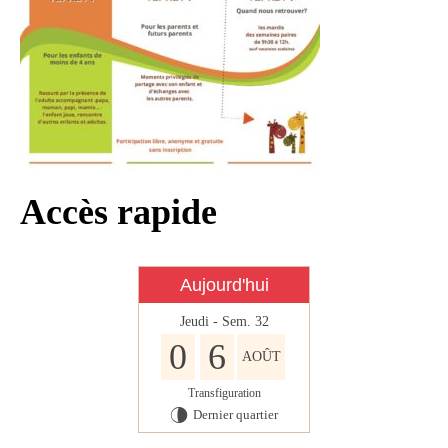
Infos règlementaires
Contact et horaires
Mon village
Mes démarches
Faverolles dans la presse
Accès rapide
Faverolles Infos – Format
numérique
Séjourner à Faverolles
Aujourd'hui
Nos Partenaires
Jeudi - Sem. 32
0
6
AOÛT
Transfiguration
Dernier quartier
U