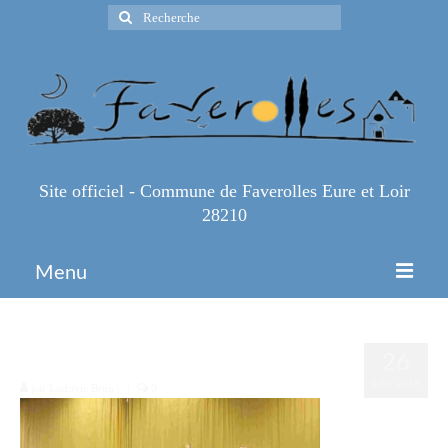
Rechercher
:
Site officiel - Commune de Faverolles Eure et Loir
28210
Menu
Accueil
39034239
26
Espace Pro
DÉC 2016
par
Ludovic Brun
|
|
0
Infos Pratiques