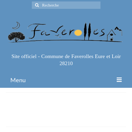
Rechercher
:
Site officiel - Commune de Faverolles Eure et Loir
28210
Menu
Accueil
Rémi 28 – Lycée Joséphine Baker
Espace Pro
Epernon
Infos Pratiques