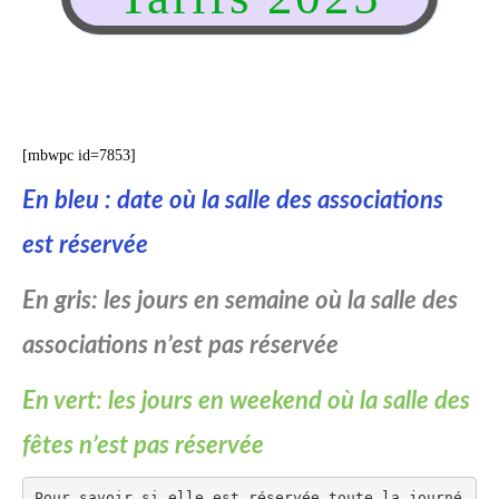
Infos règlementaires
Contact et horaires
Tableau de disponibilité de la salle
Mon village
des Associations :
Mes démarches
[mbwpc id=7853]
Faverolles dans la presse
En bleu : date où la salle des associations
Faverolles Infos – Format
est réservée
numérique
En gris: les jours en semaine où la salle des
Séjourner à Faverolles
associations n’est pas réservée
Nos Partenaires
En vert: les jours en weekend où la salle des
fêtes n’est pas réservée
Pour savoir si elle est réservée toute la journé