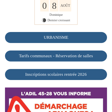
0
8
AOÛT
Dominique
Dernier croissant
W
URBANISME
Tarifs communaux - Réservation de salles
Inscriptions scolaires rentrée 2026