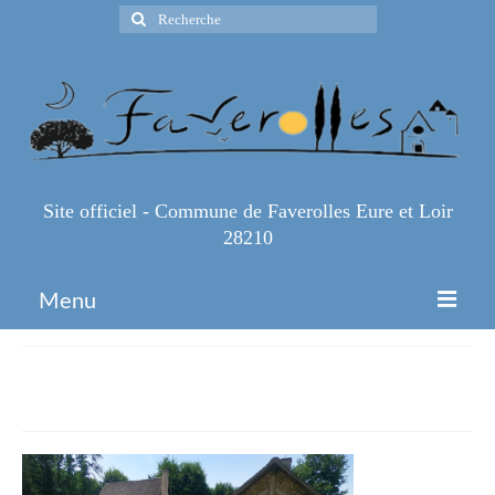
Rechercher
:
Site officiel - Commune de Faverolles Eure et Loir
28210
Menu
Accueil
gite butte – accueil
Espace Pro
Infos Pratiques