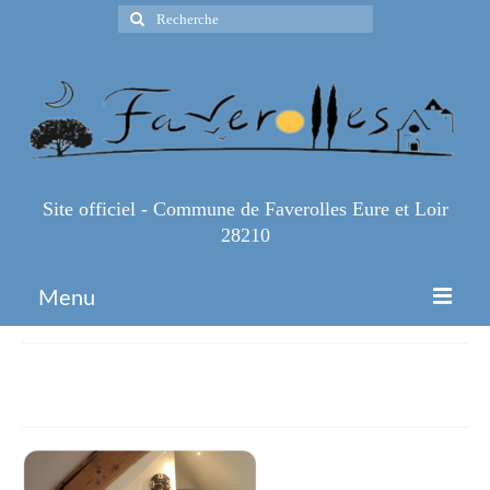
Rechercher
:
Site officiel - Commune de Faverolles Eure et Loir
28210
Menu
Accueil
gris foncé
Espace Pro
Infos Pratiques