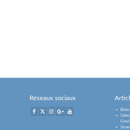
Réseaux sociaux
Artic
Boite 
Uderz
Gosci
Sica