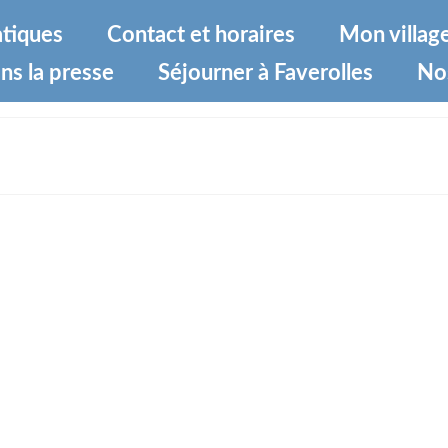
atiques
Contact et horaires
Mon villag
ns la presse
Séjourner à Faverolles
No