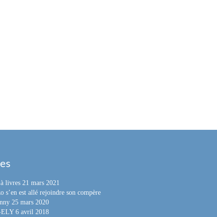
les
à livres
21 mars 2021
o s’en est allé rejoindre son compère
nny
25 mars 2020
e-ELY
6 avril 2018