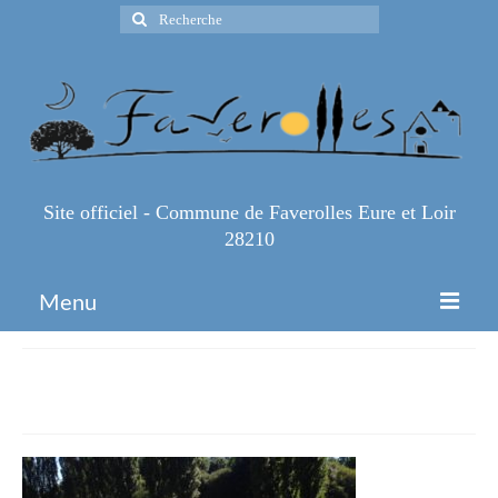
Rechercher
:
Site officiel - Commune de Faverolles Eure et Loir
28210
Menu
Accueil
img_3132
Espace Pro
Infos Pratiques