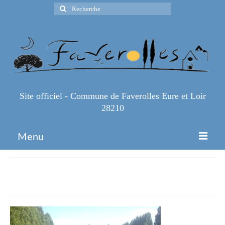
Rechercher
:
Site officiel - Commune de Faverolles Eure et Loir
28210
Menu
Accueil
IMG_4101
Espace Pro
Infos Pratiques