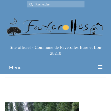
Rechercher
:
Site officiel - Commune de Faverolles Eure et Loir
28210
Menu
Accueil
IMG_4203
Espace Pro
Infos Pratiques