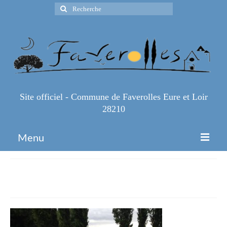
Rechercher
:
Site officiel - Commune de Faverolles Eure et Loir
28210
Menu
Accueil
IMG_4205
Espace Pro
Infos Pratiques