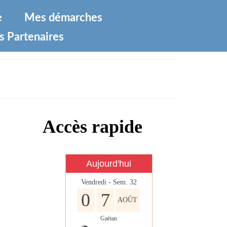
e
Mes démarches
s Partenaires
Accès rapide
Aujourd'hui
Vendredi - Sem. 32
0
7
AOÛT
Gaétan