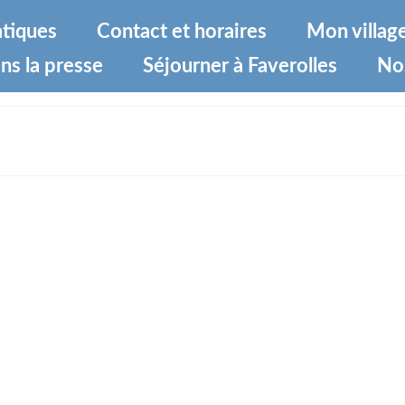
atiques
Contact et horaires
Mon villag
ns la presse
Séjourner à Faverolles
No