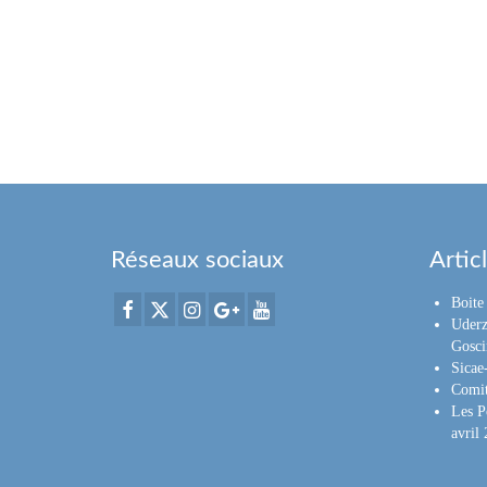
Réseaux sociaux
Artic
Boite 
Uderz
Gosci
Sica
Comit
Les P
avril