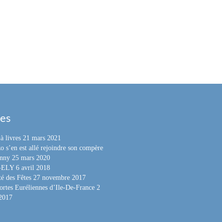
les
à livres
21 mars 2021
o s’en est allé rejoindre son compère
nny
25 mars 2020
e-ELY
6 avril 2018
é des Fêtes
27 novembre 2017
ortes Euréliennes d’Ile-De-France
2
 2017