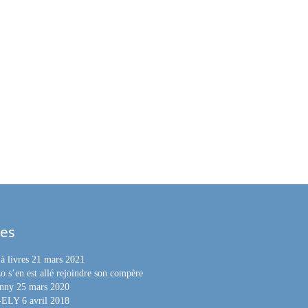
les
à livres
21 mars 2021
o s’en est allé rejoindre son compère
nny
25 mars 2020
e-ELY
6 avril 2018