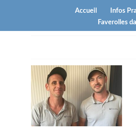
Accueil
Infos Pr
Faverolles da
Equipe-services-techniques