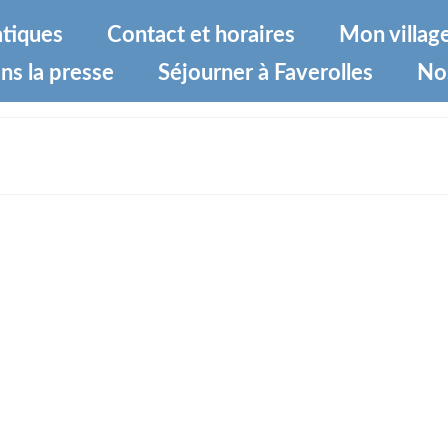
atiques
Contact et horaires
Mon villag
ns la presse
Séjourner à Faverolles
No
-2