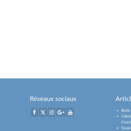
Réseaux sociaux
Artic
Boite 
Uderz
Gosci
Sica