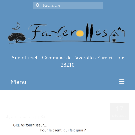
Rechercher
:
Site officiel - Commune de Faverolles Eure et Loir
28210
Menu
Accueil
comprendre les enjeux2
17
Espace Pro
DÉC 2017
par
Ludovic Brun
|
|
0
Infos Pratiques