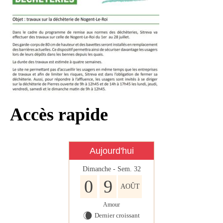
Infos règlementaires
Contact et horaires
Mon village
Mes démarches
Faverolles dans la presse
Faverolles Infos – Format
Accès rapide
numérique
Séjourner à Faverolles
Aujourd'hui
Nos Partenaires
Dimanche - Sem. 32
0
9
AOÛT
Amour
Dernier croissant
W