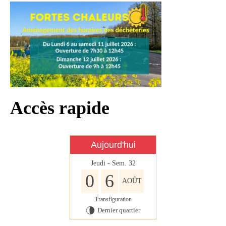
Infos règlementaires
Contact et horaires
Mon village
Mes démarches
Faverolles dans la presse
Accès rapide
Faverolles Infos – Format
numérique
Séjourner à Faverolles
Aujourd'hui
Nos Partenaires
Jeudi - Sem. 32
0
6
AOÛT
Transfiguration
Dernier quartier
U