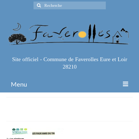
Rechercher
:
Site officiel - Commune de Faverolles Eure et Loir
28210
Menu
Accueil
img005
Espace Pro
Infos Pratiques