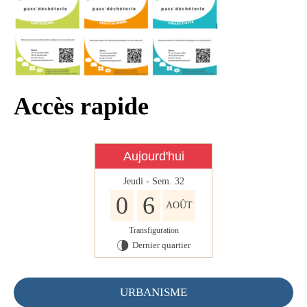
Infos règlementaires
Contact et horaires
Mon village
Mes démarches
Accès rapide
Faverolles dans la presse
Faverolles Infos – Format
Aujourd'hui
numérique
Jeudi - Sem. 32
Séjourner à Faverolles
0
6
AOÛT
Nos Partenaires
Transfiguration
Dernier quartier
U
URBANISME