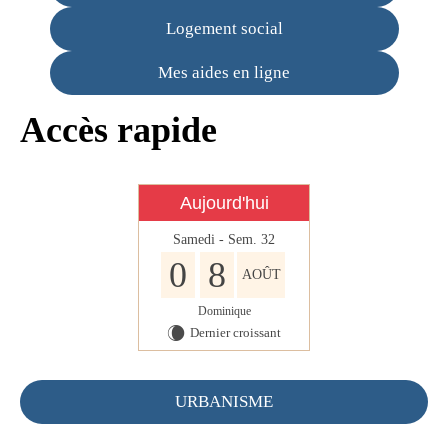
Infos règlementaires
Logement social
Contact et horaires
Mes aides en ligne
Mon village
Accès rapide
Mes démarches
Faverolles dans la presse
Aujourd'hui
Faverolles Infos – Format
numérique
Samedi - Sem. 32
0
8
Séjourner à Faverolles
AOÛT
Nos Partenaires
Dominique
Dernier croissant
W
URBANISME