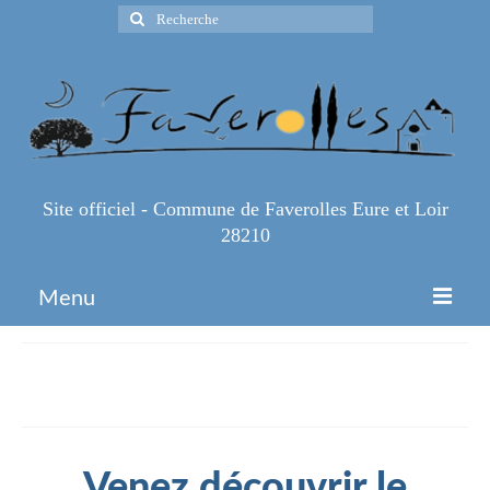
Rechercher
:
Site officiel - Commune de Faverolles Eure et Loir
28210
Menu
Accueil
Son Fonctionnement
Espace Pro
Infos Pratiques
Venez découvrir le