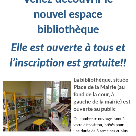
Infos règlementaires
nouvel espace
Contact et horaires
Mon village
bibliothèque
Mes démarches
Elle est ouverte à tous et
Faverolles dans la presse
l’inscription est gratuite!!
Faverolles Infos – Format
numérique
La bibliothèque,
située
Séjourner à Faverolles
Place de la Mairie (au
fond de la cour, à
Nos Partenaires
gauche de la mairie)
est
ouverte au public
De nombreux ouvrages sont à
votre disposition, prêtés pour
une durée de 3 semaines et plus.