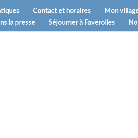
atiques
Contact et horaires
Mon villag
ns la presse
Séjourner à Faverolles
No