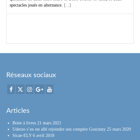
8 août 2026
Un document de travail du gouvernement, publié dans
la presse ce samedi 8 août, pointe une série de
défaillances dans le traitement des dossiers de
violences sexuelles sur des mineurs, par les services de
police, de gendarmerie et de justice.
[...]
Réseaux sociaux
Articles
Boite à livres
21 mars 2021
Uderzo s’en est allé rejoindre son compère Goscinny
25 mars 2020
Sicae-ELY
6 avril 2018