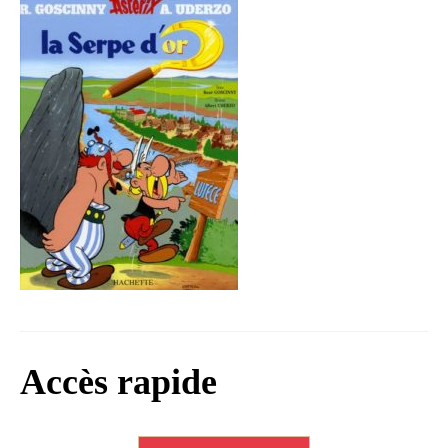
Infos règlementaires
Contact et horaires
Mon village
Mes démarches
Faverolles dans la presse
Faverolles Infos – Format
numérique
Séjourner à Faverolles
Nos Partenaires
Accès rapide