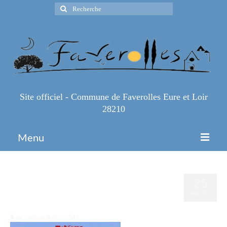
Rechercher
:
Site officiel - Commune de Faverolles Eure et Loir
28210
Menu
Accueil
9782012101340-475×500-
25
Espace Pro
1
MAR 2020
Infos Pratiques
par
Ludovic Brun
|
|
0