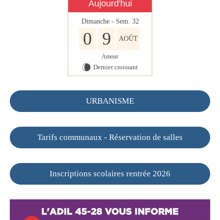
Aujourd'hui
Dimanche - Sem. 32
0
9
AOÛT
Amour
Dernier croissant
W
URBANISME
Tarifs communaux - Réservation de salles
Inscriptions scolaires rentrée 2026