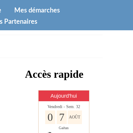
e
Mes démarches
s Partenaires
Accès rapide
Aujourd'hui
Vendredi - Sem. 32
0
7
AOÛT
Gaétan