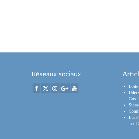
Réseaux sociaux
Artic
Boite 
Uderz
Gosci
Sica
Comit
Les P
avril