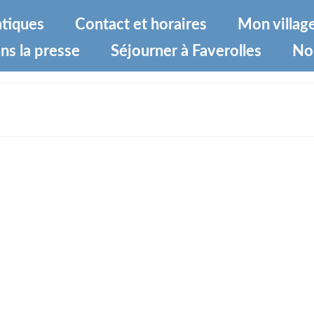
atiques
Contact et horaires
Mon villag
ns la presse
Séjourner à Faverolles
No
91a29c5bcde9qlobcRdMk7YicF-0