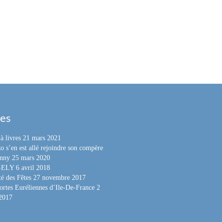
les
à livres
21 mars 2021
o s’en est allé rejoindre son compère
nny
25 mars 2020
e-ELY
6 avril 2018
é des Fêtes
27 novembre 2017
ortes Euréliennes d’Ile-De-France
2
 2017