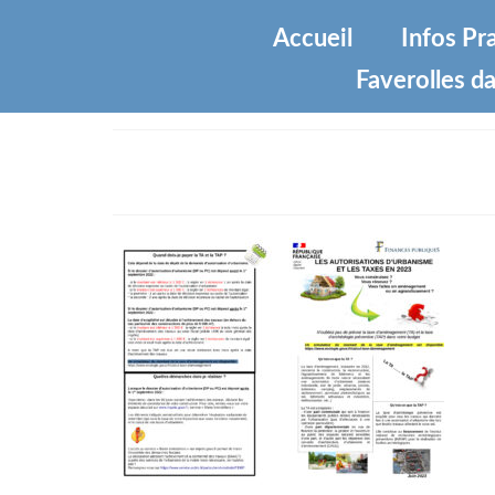
Accueil
Infos Pr
Faverolles da
3de8142824dd407291b17a