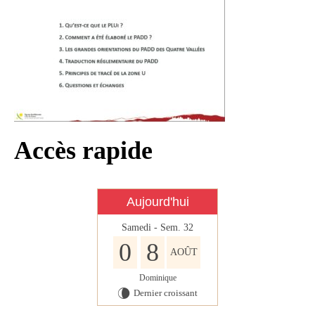
Infos règlementaires
Contact et horaires
Mon village
Mes démarches
Faverolles dans la presse
Accès rapide
Faverolles Infos – Format
numérique
Séjourner à Faverolles
Aujourd'hui
Nos Partenaires
Samedi - Sem. 32
0
8
AOÛT
Dominique
Dernier croissant
V