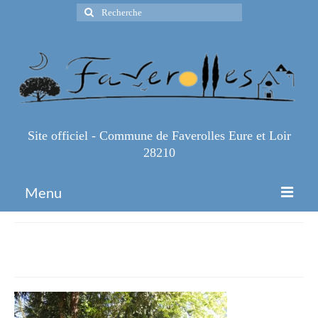
Rechercher
:
Site officiel - Commune de Faverolles Eure et Loir
28210
Menu
Accueil
photo-8
Espace Pro
Infos Pratiques