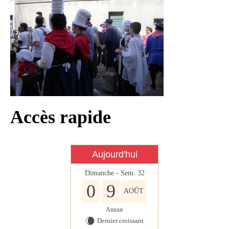
Infos règlementaires
Contact et horaires
Mon village
Mes démarches
Faverolles dans la presse
Faverolles Infos – Format
Accès rapide
numérique
Séjourner à Faverolles
Aujourd'hui
Nos Partenaires
Dimanche - Sem. 32
0
9
AOÛT
Amour
Dernier croissant
W