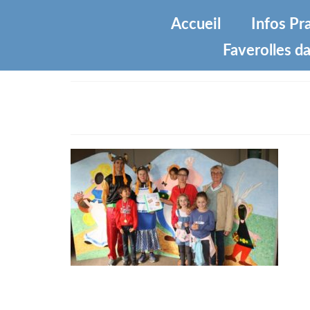
Accueil
Infos Pr
Faverolles da
Chasse aux tresor à faveroll