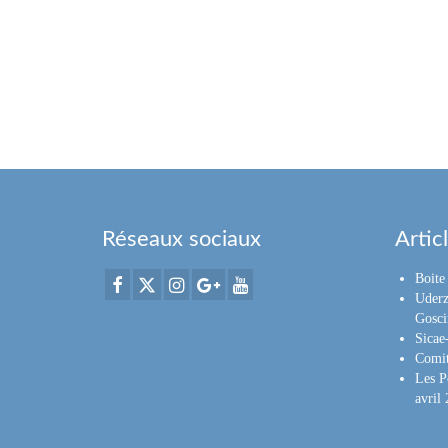
Réseaux sociaux
Artic
Boite 
Uderz
Gosci
Sica
Comit
Les P
avril