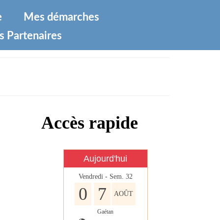
e
Mes démarches
s Partenaires
Accès rapide
Aujourd'hui
Vendredi - Sem. 32
0
7
AOÛT
Gaétan