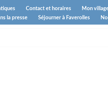
atiques
Contact et horaires
Mon villag
ns la presse
Séjourner à Faverolles
No
es