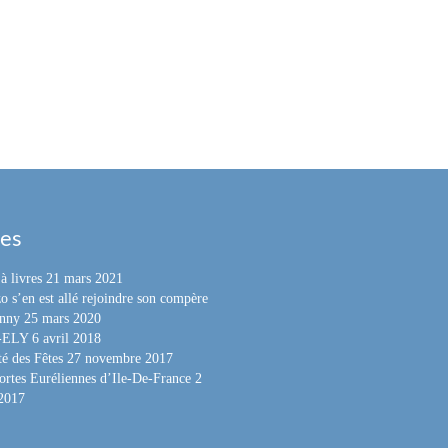
les
à livres
21 mars 2021
o s’en est allé rejoindre son compère
nny
25 mars 2020
e-ELY
6 avril 2018
é des Fêtes
27 novembre 2017
ortes Euréliennes d’Ile-De-France
2
 2017