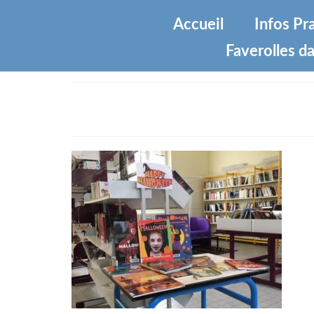
Accueil
Infos Pr
Faverolles da
IMG_1835