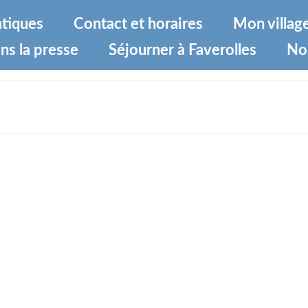
atiques
Contact et horaires
Mon villag
ns la presse
Séjourner à Faverolles
No