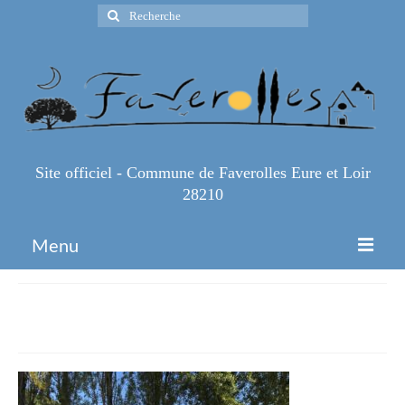
Rechercher
:
Site officiel - Commune de Faverolles Eure et Loir
28210
Menu
Accueil
IMG_2657
Espace Pro
Infos Pratiques