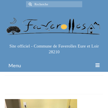
Rechercher
:
Site officiel - Commune de Faverolles Eure et Loir
28210
Menu
Accueil
PC bibli
Espace Pro
Infos Pratiques