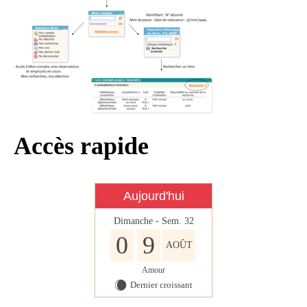
Infos règlementaires
Contact et horaires
Mon village
Mes démarches
Faverolles dans la presse
Accès rapide
Faverolles Infos – Format
numérique
Séjourner à Faverolles
Aujourd'hui
Nos Partenaires
Dimanche - Sem. 32
0
9
AOÛT
Amour
Dernier croissant
X