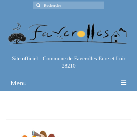
Rechercher
:
Site officiel - Commune de Faverolles Eure et Loir
28210
Menu
Accueil
Projet-decor-ta-biblio-A4-_2_-1
Espace Pro
Infos Pratiques