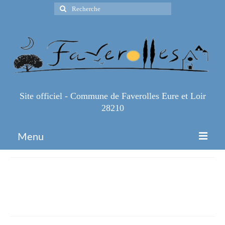
Rechercher
:
Site officiel - Commune de Faverolles Eure et Loir
28210
Menu
Accueil
1e94f90a-5dcd-46db-9f7e-
Espace Pro
7769543ac091
Infos Pratiques