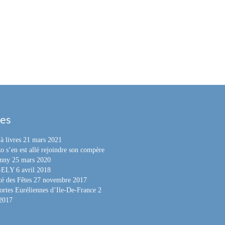
les
à livres
21 mars 2021
o s’en est allé rejoindre son compère
nny
25 mars 2020
e-ELY
6 avril 2018
é des Fêtes
27 novembre 2017
ortes Euréliennes d’Ile-De-France
2
 2017