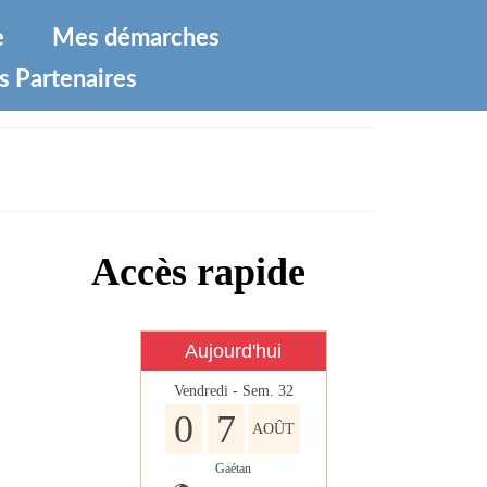
e
Mes démarches
s Partenaires
Accès rapide
Aujourd'hui
Vendredi - Sem. 32
0
7
AOÛT
Gaétan