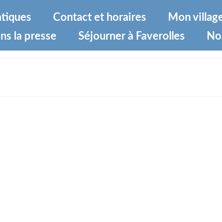
atiques
Contact et horaires
Mon villag
ns la presse
Séjourner à Faverolles
No
4-bc3703d56d5f