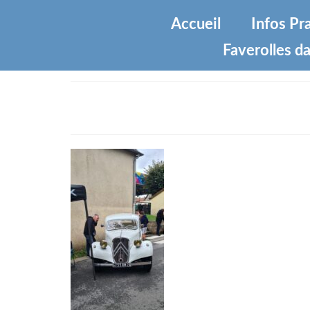
Accueil
Infos Pr
Faverolles da
26761861-2012-43e7-9b5