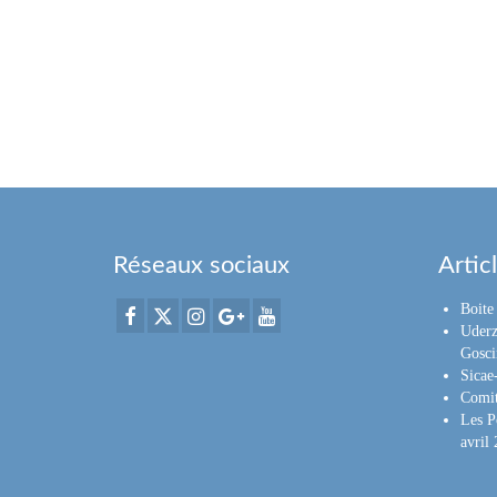
Réseaux sociaux
Artic
Boite 
Uderz
Gosci
Sica
Comit
Les P
avril