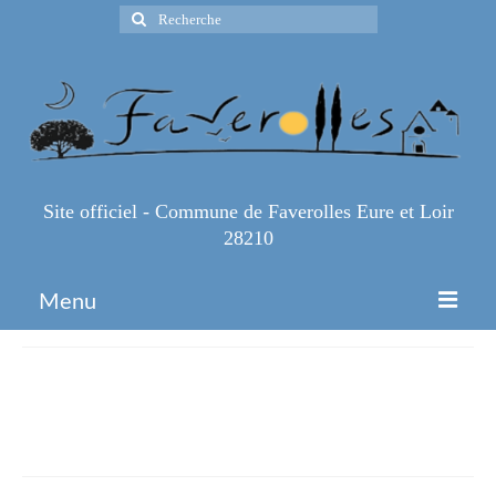
Rechercher
:
Site officiel - Commune de Faverolles Eure et Loir
28210
Menu
Accueil
51608efd-ef9a-46f7-b12d-
Espace Pro
4a43f6d0512e
Infos Pratiques