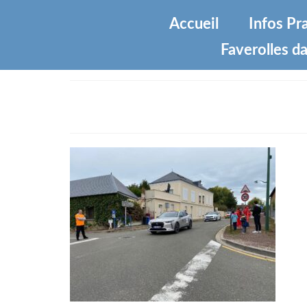
Accueil
Infos Pr
Faverolles da
5b4e885b-8f1b-4bee-ba49