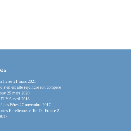
les
à livres
21 mars 2021
o s’en est allé rejoindre son compère
nny
25 mars 2020
e-ELY
6 avril 2018
é des Fêtes
27 novembre 2017
ortes Euréliennes d’Ile-De-France
2
 2017