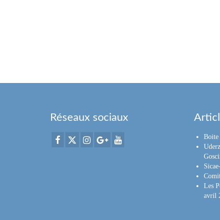
Réseaux sociaux
Artic
Boite 
Uderz
Gosci
Sica
Comit
Les P
avril