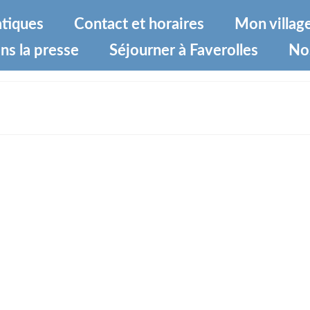
atiques
Contact et horaires
Mon villag
ns la presse
Séjourner à Faverolles
No
-8008b9aa36e8