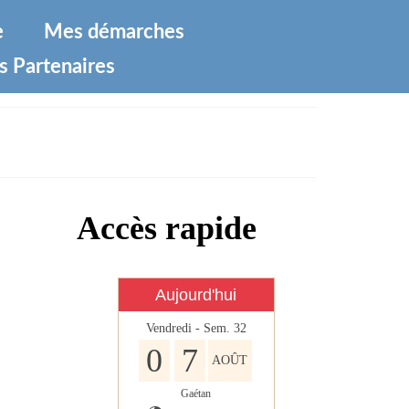
e
Mes démarches
s Partenaires
Accès rapide
Aujourd'hui
Vendredi - Sem. 32
0
7
AOÛT
Gaétan