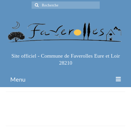
Rechercher
:
Site officiel - Commune de Faverolles Eure et Loir
28210
Menu
Accueil
61f6920d-7951-4961-8904-
Espace Pro
367ea0299214
Infos Pratiques