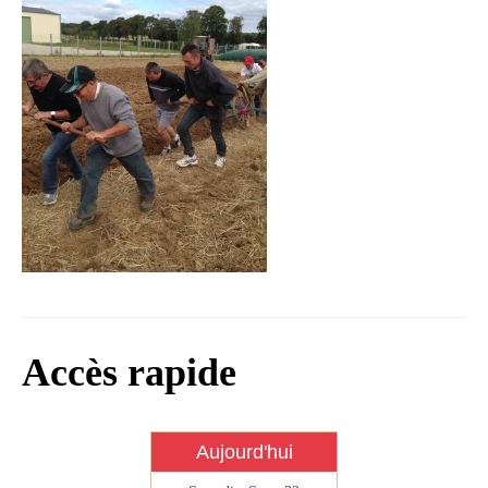
Infos règlementaires
Contact et horaires
Mon village
Mes démarches
Faverolles dans la presse
Faverolles Infos – Format
numérique
Séjourner à Faverolles
Nos Partenaires
Accès rapide
Aujourd'hui