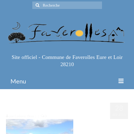
Rechercher
:
Site officiel - Commune de Faverolles Eure et Loir
28210
Menu
Accueil
235
28
Espace Pro
SEP 2015
par
Ludovic Brun
|
|
0
Infos Pratiques