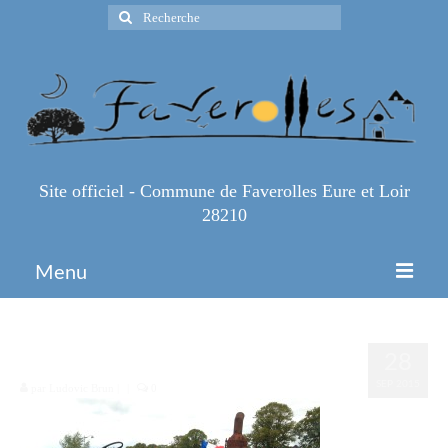
Rechercher
:
Site officiel - Commune de Faverolles Eure et Loir
28210
Menu
Accueil
260
28
Espace Pro
SEP 2015
par
Ludovic Brun
|
|
0
Infos Pratiques