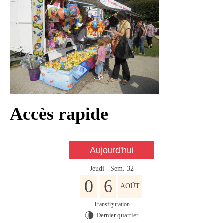
Infos règlementaires
Contact et horaires
Mon village
Mes démarches
Faverolles dans la presse
Faverolles Infos – Format
Accès rapide
numérique
Séjourner à Faverolles
Aujourd'hui
Nos Partenaires
Jeudi - Sem. 32
0
6
AOÛT
Transfiguration
Dernier quartier
U