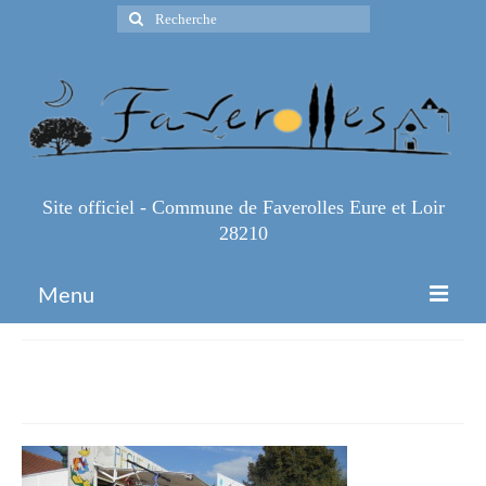
Rechercher
:
Site officiel - Commune de Faverolles Eure et Loir
28210
Menu
Accueil
Fêtes saint-remy
Espace Pro
Infos Pratiques