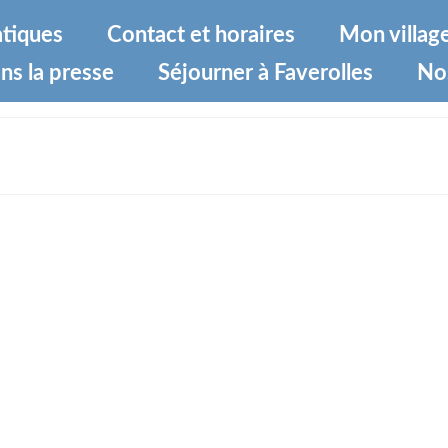
atiques
Contact et horaires
Mon villag
ns la presse
Séjourner à Faverolles
No