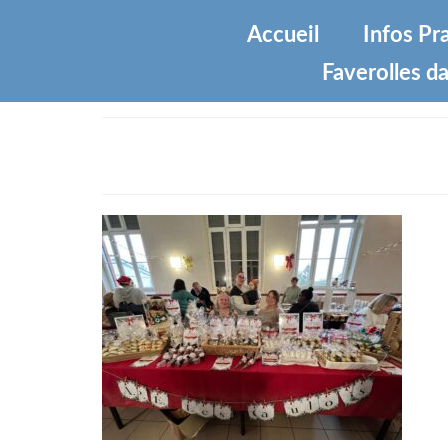
Accueil
Infos Pr
Faverolles da
IMG-20251207-WA0005