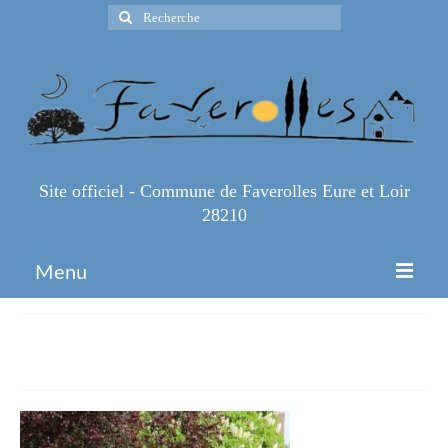
Rechercher
:
Site officiel - Commune de Faverolles Eure et Loir
28210
Menu
Accueil
IMG_1110-2
Espace Pro
Infos Pratiques